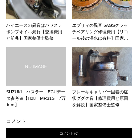
ハイエースの異音はパワステ
エブリィの異音 5AGSクラッ
ポンプオイル漏れ【交換費用
チベアリング修理費用【リコ
と前兆】国家整備士監修
ール後の浸水は有料】国家…
SUZUKI ハスラー ECUデー
ブレーキキャリパー固着の症
タ参考値【H28 MR31S 7万
状グググ音【修理費用と原因
ｋｍ】
を解説】国家整備士監修
コメント
コメント (0)