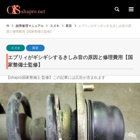
検索
故障修理マニュアル
スズキ
異音
エブリィがギシギシするきしみ音の原
因と修理費用【国家整備士監修】
スズキ
異音
エブリィがギシギシするきしみ音の原因と修理費用【国
家整備士監修】
【shapro国家整備士 監修】この記事には広告が含まれます