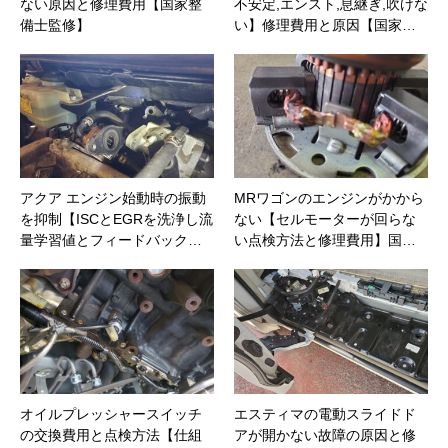
ない原因と修理費用【国家整
不安定,エンスト,息継ぎ,吹けな
備士監修】
い】修理費用と原因【国家…
アクア エンジン始動時の振動
MRワゴンのエンジンがかから
を抑制【ISCとEGRを洗浄し流
ない【セルモーターが回らな
量学習値とフィードバック…
い点検方法と修理費用】国…
オイルプレッシャースイッチ
エスティマの電動スライドド
の交換費用と点検方法【仕組
アが開かない故障の原因と修