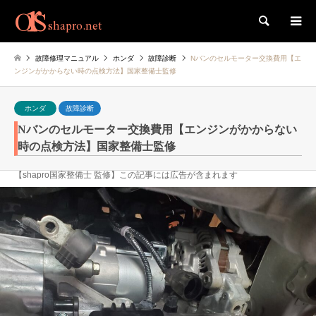
検索
故障修理マニュアル
ホンダ
故障診断
Nバンのセルモーター交換費用【エ
ンジンがかからない時の点検方法】国家整備士監修
ホンダ
故障診断
Nバンのセルモーター交換費用【エンジンがかからない
時の点検方法】国家整備士監修
【shapro国家整備士 監修】この記事には広告が含まれます