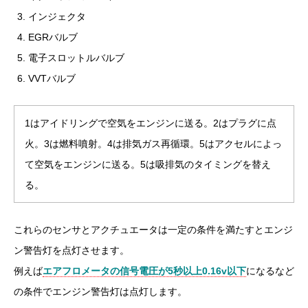
インジェクタ
EGRバルブ
電子スロットルバルブ
VVTバルブ
1はアイドリングで空気をエンジンに送る。2はプラグに点
火。3は燃料噴射。4は排気ガス再循環。5はアクセルによっ
て空気をエンジンに送る。5は吸排気のタイミングを替え
る。
これらのセンサとアクチュエータは一定の条件を満たすとエンジ
ン警告灯を点灯させます。
例えば
エアフロメータの信号電圧が5秒以上0.16v以下
になるなど
の条件でエンジン警告灯は点灯します。