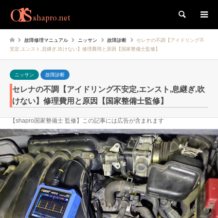
検索
故障修理マニュアル
ニッサン
故障診断
セレナの不調【アイドリング不
安定,エンスト,息継ぎ,吹けない】修理費用と原因【国家整備士監修】
ニッサン
故障診断
セレナの不調【アイドリング不安定,エンスト,息継ぎ,吹
けない】修理費用と原因【国家整備士監修】
【shapro国家整備士 監修】この記事には広告が含まれます