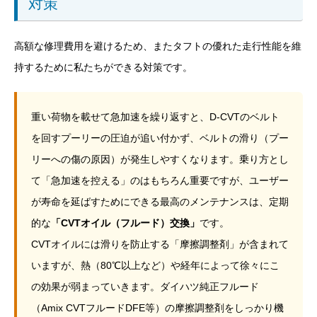
対策
高額な修理費用を避けるため、またタフトの優れた走行性能を維
持するために私たちができる対策です。
重い荷物を載せて急加速を繰り返すと、D-CVTのベルト
を回すプーリーの圧迫が追い付かず、ベルトの滑り（プー
リーへの傷の原因）が発生しやすくなります。乗り方とし
て「急加速を控える」のはもちろん重要ですが、ユーザー
が寿命を延ばすためにできる最高のメンテナンスは、定期
的な
「CVTオイル（フルード）交換」
です。
CVTオイルには滑りを防止する「摩擦調整剤」が含まれて
いますが、熱（80℃以上など）や経年によって徐々にこ
の効果が弱まっていきます。ダイハツ純正フルード
（Amix CVTフルードDFE等）の摩擦調整剤をしっかり機