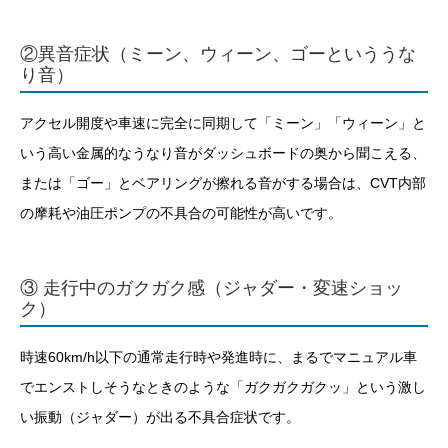
②異音症状（ミーン、ウィーン、ゴーといううな
り音）
アクセル開度や車速に完全に同期して「ミーン」「ウィーン」と
いう高い金属的なうなり音がダッシュボードの奥から聞こえる、
または「ゴー」とベアリングが擦れる音がする場合は、CVT内部
の摩耗や油圧ポンプの不具合の可能性が高いです。
③ 走行中のガクガク感（ジャダー・変速ショッ
ク）
時速60km/h以下の通常走行時や発進時に、まるでマニュアル車
でエンストしそうなときのような「ガクガクガクッ」という激し
い振動（ジャダー）が出る不具合症状です。