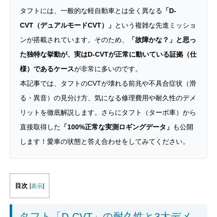
タフトには、一般的な軽自動車とは全く異なる
「D-
CVT（デュアルモードCVT）」
という複雑な先進ミッショ
ンが搭載されています。そのため、
「故障かな？」と思っ
た独特な挙動が、実はD-CVTが正常に動いている証拠（仕
様）であるケース
が非常に多いのです。
本記事では、タフトのCVTが壊れる前兆や不具合症状（滑
る・異音）の見分け方、気になる修理費用や耐久性のデメ
リットを徹底解説します。さらにタフト（ターボ車）から
直接取得した
「100%正常な実測ロギングデータ」
も公開
します！愛車の状態と答え合わせをしてみてください。
目次
[
表示
]
タフト「D-CVT」の耐久性と3大デメ