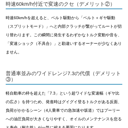
時速60km/h付近で変速のクセ（デメリット②）
時速60km/hを超えると、ベルト駆動から「ベルト＋ギヤ駆動
（スプリットモード）」へと内部クラッチが繋がってルートが切
り替わります。この瞬間に発生するわずかなトルク変動や音を、
「変速ショック（不具合）」と勘違いするオーナーが少なくあり
ません。
普通車並みのワイドレンジ7.3の代償（デメリット
③）
軽自動車の枠を超えた「7.3」という超ワイドな変速幅（ギヤ比
の広さ）を持つため、発進時はグイグイ登るトルクがある反面、
負荷がかかるシーン（4人乗車での急加速や坂道）ではプーリー
への油圧負荷が大きくなりやすく、オイルのメンテナンスを怠る
と寿命（耐久性）が一気に縮まる要因になります。