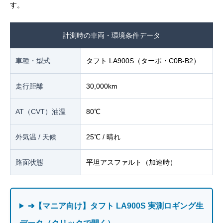
す。
計測時の車両・環境条件データ
車種・型式
タフト LA900S（ターボ・C0B-B2）
走行距離
30,000km
AT（CVT）油温
80℃
外気温 / 天候
25℃ / 晴れ
路面状態
平坦アスファルト（加速時）
➔【マニア向け】タフト LA900S 実測ロギング生