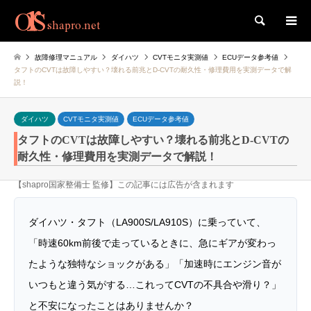
検索
故障修理マニュアル
ダイハツ
CVTモニタ実測値
ECUデータ参考値
タフトのCVTは故障しやすい？壊れる前兆とD-CVTの耐久性・修理費用を実測データで解
説！
ダイハツ
CVTモニタ実測値
ECUデータ参考値
タフトのCVTは故障しやすい？壊れる前兆とD-CVTの
耐久性・修理費用を実測データで解説！
【shapro国家整備士 監修】この記事には広告が含まれます
ダイハツ・タフト（LA900S/LA910S）に乗っていて、
「時速60km前後で走っているときに、急にギアが変わっ
たような独特なショックがある」「加速時にエンジン音が
いつもと違う気がする…これってCVTの不具合や滑り？」
と不安になったことはありませんか？