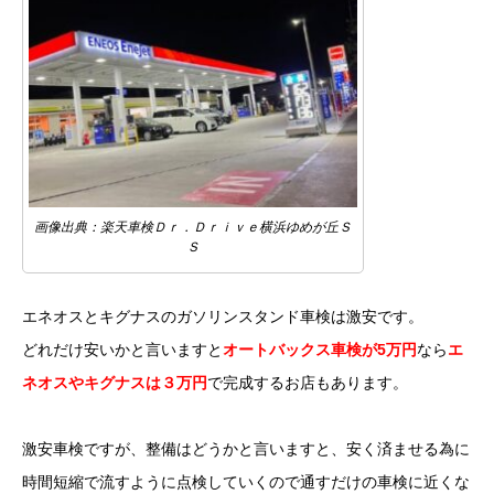
画像出典：楽天車検Ｄｒ．Ｄｒｉｖｅ横浜ゆめが丘Ｓ
Ｓ
エネオスとキグナスのガソリンスタンド車検は激安です。
どれだけ安いかと言いますと
オートバックス車検が5万円
なら
エ
ネオスやキグナスは３万円
で完成するお店もあります。
激安車検ですが、整備はどうかと言いますと、安く済ませる為に
時間短縮で流すように点検していくので通すだけの車検に近くな