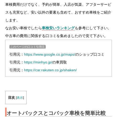
車検費用だけでなく、予約が簡単、入店が気楽、アフターサービ
スも充実など、安い以外の要素も含めて、おすすめ車検をご紹介
します。
なお安い車検でしたら
車検安いランキング
も参考にして下さい。
中古車の費用に関係する口コミを集めましたので見て下さい。
このページの口コミ引用元
引用元：
https://www.google.co.jp/maps/
のショップ口コミ
引用元：
https://minhyo.jp/
の車買取
引用元：
https://car.rakuten.co.jp/shaken/
目次
[
表示
]
オートバックスとコバック車検を簡単比較