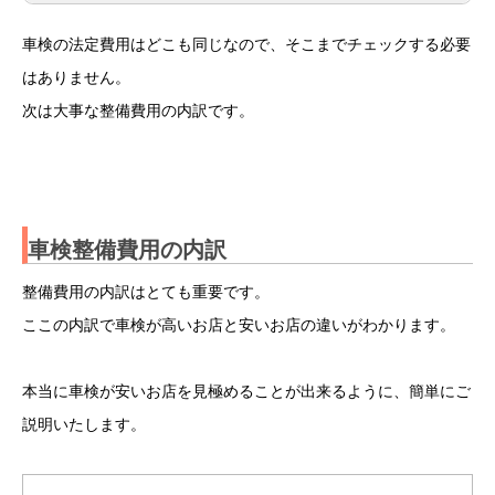
重量税早見表
車検の法定費用はどこも同じなので、そこまでチェックする必要
はありません。
車両
エコカ
13年未
13年経
18年経
次は大事な整備費用の内訳です。
重量
ー
満
過
過
0.5t
5,000
8,200
11,400
12,600
以下
円
円
円
円
車検整備費用の内訳
～1t
10,000
16,400
22,800
25,200
整備費用の内訳はとても重要です。
円
円
円
円
ここの内訳で車検が高いお店と安いお店の違いがわかります。
～
15,000
24,600
34,200
37,800
1.5t
円
円
円
円
本当に車検が安いお店を見極めることが出来るように、簡単にご
説明いたします。
～2t
20,000
32,800
45,600
50,400
円
円
円
円