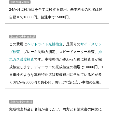
①基本料金相場
24か月点検項目を全て点検する費用。基本料金の相場は軽
～
25,000
41,000
57,000
63,000
自動車で10000円。普通車で15000円。
2.5t
円
円
円
円
②完成検査料金相場
この費用は
ヘッドライト光軸検査
、足回りの
サイドスリッ
プ検査
、ブレーキ制動力測定、スピードメーター検査、
排
気ガス濃度検査
です。車検整備が終わった後に検査員が完
成検査します。ディーラーの完成検査の相場は10000円。1
日車検のような車検特化店は整備費用に含めている所が多
く0円から5000円と良心的。0円は本当に安い車検の証拠。
③代行料金の相場
完成検査料金と名前が違うだけ。両方とも請求書の内訳に